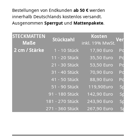
Bestellungen von Endkunden
ab 50 €
werden
innerhalb Deutschlands kostenlos versandt.
Ausgenommen
Sperrgut
und
Mattenpakete
.
STECKMATTEN
Kosten
Stückzahl
Versand
Maße
inkl. 19% MwSt.
2 cm / Stärke
1 - 10 Stück
17,90 Euro
Postpak
11 - 20 Stück
35,50 Euro
Postpak
21 - 30 Stück
53,50 Euro
Postpak
31 - 40 Stück
70,90 Euro
Postpak
41 - 50 Stück
88,90 Euro
Postpak
51 - 90 Stück
119,90Euro
Spediti
91 - 180 Stück
142,90 Euro
Spediti
181 - 270 Stück
243,90 Euro
Spediti
271 - 360 Stück
267,90 Euro
Spediti