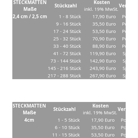
STECKMATTEN
Kosten
Stückzahl
Versan
Maße
inkl. 19% MwSt.
2,4 cm / 2,5 cm
1 - 8 Stück
17,90 Euro
Postpa
9 - 16 Stück
35,50 Euro
Postpa
17 - 24 Stück
53,50 Euro
Postpa
25 - 32 Stück
70,90 Euro
Postpa
33 - 40 Stück
88,90 Euro
Postpa
41 - 72 Stück
119,90 Euro
Spedit
73 - 144 Stück
142,90 Euro
Spedit
145 - 216 Stück
243,90 Euro
Spedit
217 - 288 Stück
267,90 Euro
Spedit
STECKMATTEN
Kosten
Stückzahl
Versand
Maße
inkl. 19% MwSt.
4cm
1 - 5 Stück
17,90 Euro
Postpak
6 - 10 Stück
35,50 Euro
Postpak
11 - 15 Stück
53,50 Euro
Postpak