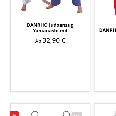
DANRHO Judoanzug
DANRH
Yamanashi mit
Schulterstreifen blau oder
32,90 €
Ab
weiß
Rabatt
%