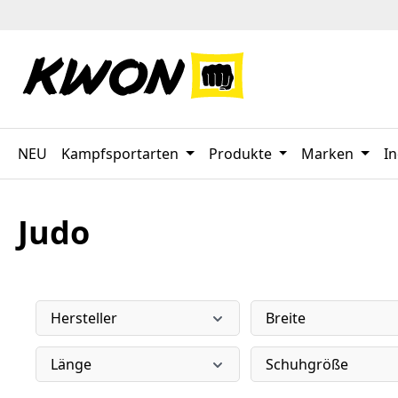
 Hauptinhalt springen
Zur Suche springen
Zur Hauptnavigation springen
NEU
Kampfsportarten
Produkte
Marken
In
Judo
Hersteller
Breite
Länge
Schuhgröße