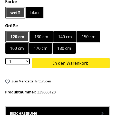
auswählen
Farbe
weiß
blau
auswählen
Größe
120 cm
130 cm
140 cm
150 cm
160 cm
170 cm
180 cm
In den Warenkorb
Zum Merkzettel hinzufügen
Produktnummer:
339000120
BESCHREIBUNG