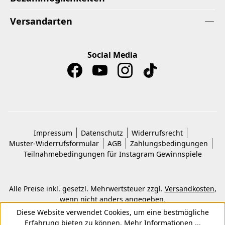
Versandarten
Social Media
Impressum
Datenschutz
Widerrufsrecht
Muster-Widerrufsformular
AGB
Zahlungsbedingungen
Teilnahmebedingungen für Instagram Gewinnspiele
Alle Preise inkl. gesetzl. Mehrwertsteuer zzgl.
Versandkosten
,
wenn nicht anders angegeben.
© 2026 Copyright © Kwon KG. Alle Rechte vorbehalten.
Diese Website verwendet Cookies, um eine bestmögliche
Erfahrung bieten zu können.
Mehr Informationen ...