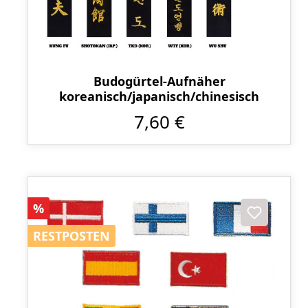
Budogürtel-Aufnäher
koreanisch/japanisch/chinesisch
7,60 €
Rabatt
%
RESTPOSTEN
RESTPOSTEN