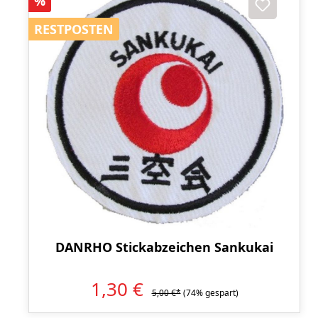
%
RESTPOSTEN
RESTPOSTEN
DANRHO Stickabzeichen Sankukai
1,30 €
5,00 €*
(74% gespart)