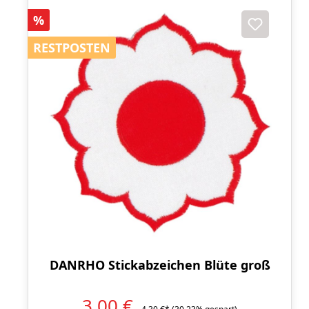
Rabatt
%
RESTPOSTEN
RESTPOSTEN
DANRHO Stickabzeichen Blüte groß
3,00 €