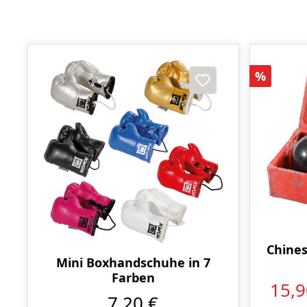
Rabatt
%
Chines
Mini Boxhandschuhe in 7
Farben
15,
7,20 €