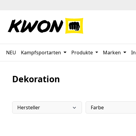
 Hauptinhalt springen
Zur Suche springen
Zur Hauptnavigation springen
NEU
Kampfsportarten
Produkte
Marken
In
Dekoration
Hersteller
Farbe