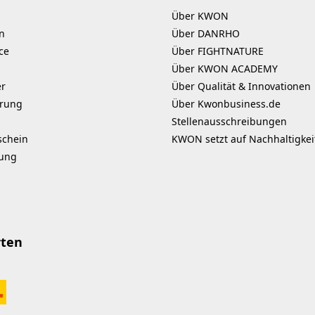
Über KWON
n
Über DANRHO
ce
Über FIGHTNATURE
Über KWON ACADEMY
er
Über Qualität & Innovationen
erung
Über Kwonbusiness.de
Stellenausschreibungen
schein
KWON setzt auf Nachhaltigkei
kung
rten