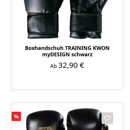
Boxhandschuh TRAINING KWON
myDESIGN schwarz
32,90 €
Ab
Rabatt
%