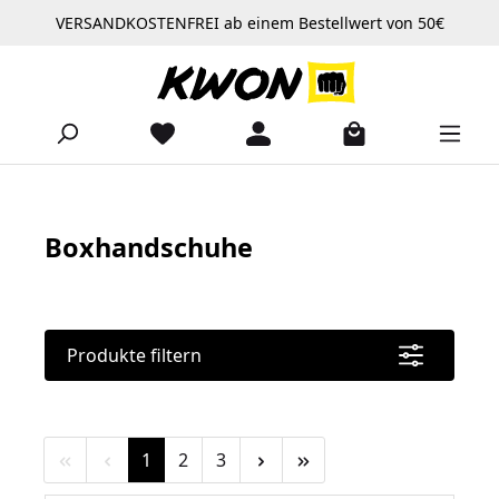
VERSANDKOSTENFREI ab einem Bestellwert von 50€
Zum Hauptinhalt springen
Boxhandschuhe
Produkte filtern
Seite
Seite
Seite
1
2
3