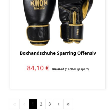
Boxhandschuhe Sparring Offensiv
84,10 €
98,90 €*
(14.96% gespart)
Seite
Seite
Seite
1
2
3