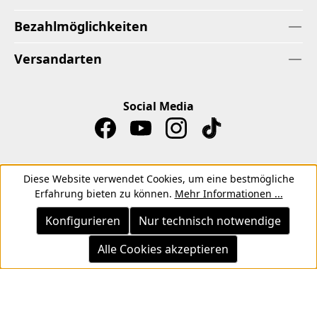
Bezahlmöglichkeiten
Versandarten
Social Media
Diese Website verwendet Cookies, um eine bestmögliche
Erfahrung bieten zu können.
Mehr Informationen ...
Impressum
Datenschutz
Widerrufsrecht
Konfigurieren
Nur technisch notwendige
Muster-Widerrufsformular
AGB
Zahlungsbedingungen
Teilnahmebedingungen für Instagram Gewinnspiele
Alle Cookies akzeptieren
Alle Preise inkl. gesetzl. Mehrwertsteuer zzgl.
Versandkosten
,
wenn nicht anders angegeben.