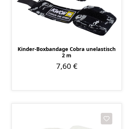
Kinder-Boxbandage Cobra unelastisch
2 m
7,60 €