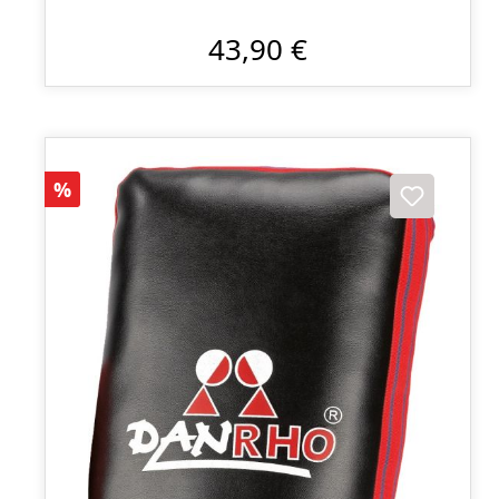
43,90 €
Rabatt
%