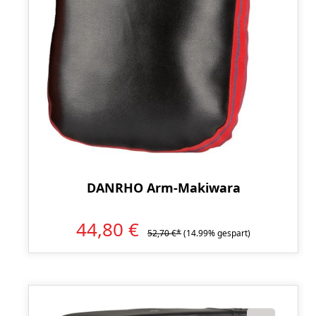
DANRHO Arm-Makiwara
44,80 €
52,70 €*
(14.99% gespart)