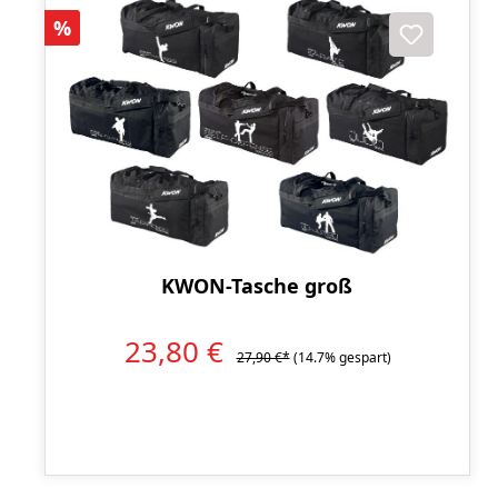
Rabatt
%
KWON-Tasche groß
23,80 €
27,90 €*
(14.7% gespart)