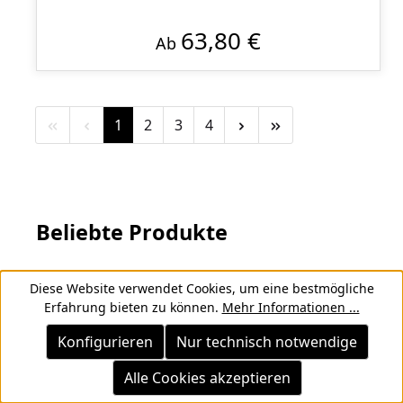
63,80 €
Ab
Seite
Seite
Seite
Seite
1
2
3
4
Beliebte Produkte
Diese Website verwendet Cookies, um eine bestmögliche
Produktgalerie überspringen
Erfahrung bieten zu können.
Mehr Informationen ...
Konfigurieren
Nur technisch notwendige
Alle Cookies akzeptieren