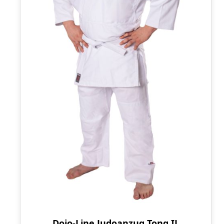
Dojo-Line Judoanzug Tong IL