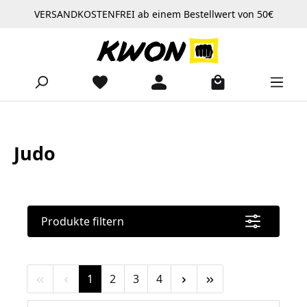
VERSANDKOSTENFREI ab einem Bestellwert von 50€
Zum Hauptinhalt springen
Judo
Produkte filtern
Seite
Seite
Seite
Seite
1
2
3
4