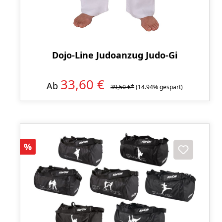
Dojo-Line Judoanzug Judo-Gi
33,60 €
Ab
39,50 €*
(14.94% gespart)
Rabatt
%