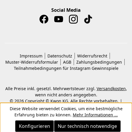
Social Media
Impressum
Datenschutz
Widerrufsrecht
Muster-Widerrufsformular
AGB
Zahlungsbedingungen
Teilnahmebedingungen für Instagram Gewinnspiele
Alle Preise inkl. gesetzl. Mehrwertsteuer zzgl.
Versandkosten
,
wenn nicht anders angegeben.
© 2026 Copyright © Kwon KG. Alle Rechte vorbehalten. |
Umsetzung durch
Shopware-Agentur ECONSOR
Diese Website verwendet Cookies, um eine bestmögliche
Erfahrung bieten zu können.
Mehr Informationen ...
Konfigurieren
Nur technisch notwendige