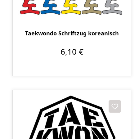
Taekwondo Schriftzug koreanisch
6,10 €