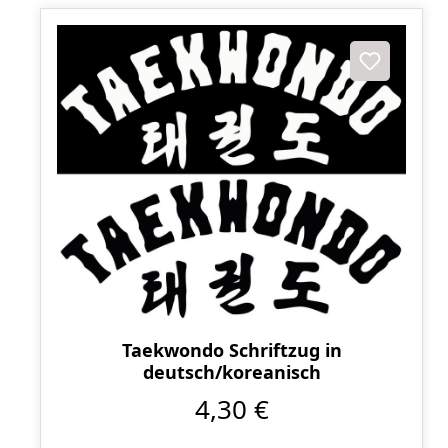
Taekwondo Schriftzug in
deutsch/koreanisch
4,30 €