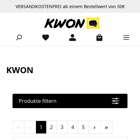
VERSANDKOSTENFREI ab einem Bestellwert von 50€
Zum Hauptinhalt springen
KWON
Produkte filtern
Seite
Seite
Seite
Seite
Seite
1
2
3
4
5