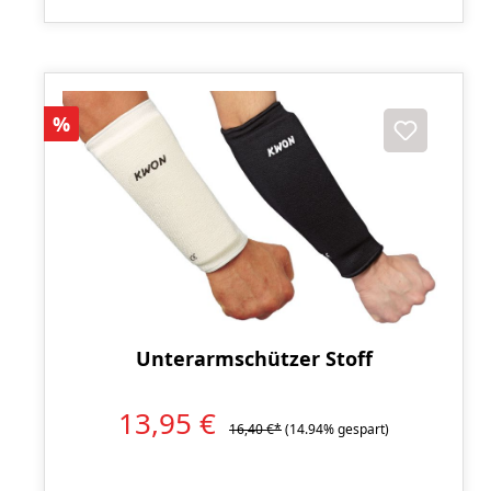
Rabatt
%
Unterarmschützer Stoff
13,95 €
16,40 €*
(14.94% gespart)