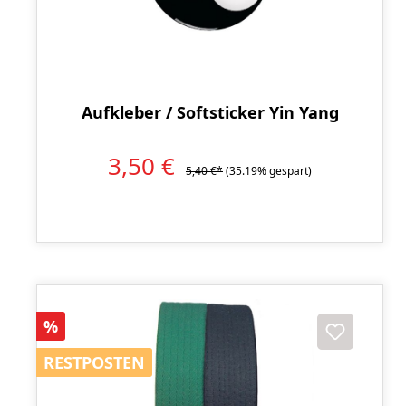
Aufkleber / Softsticker Yin Yang
3,50 €
5,40 €*
(35.19% gespart)
Rabatt
%
RESTPOSTEN
RESTPOSTEN