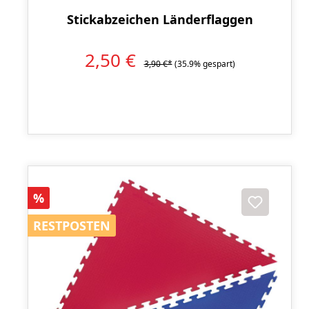
Stickabzeichen Länderflaggen
2,50 €
3,90 €*
(35.9% gespart)
Rabatt
%
RESTPOSTEN
RESTPOSTEN