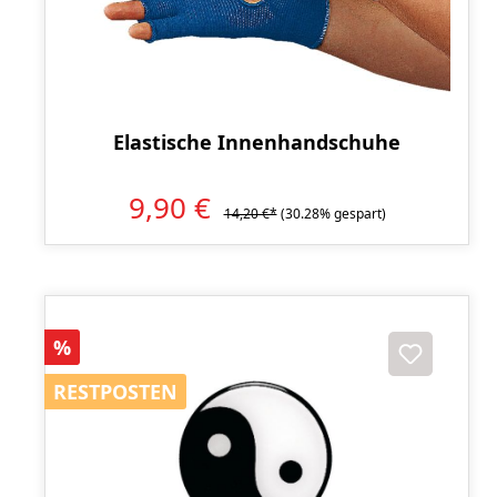
Elastische Innenhandschuhe
9,90 €
14,20 €*
(30.28% gespart)
Rabatt
%
RESTPOSTEN
RESTPOSTEN