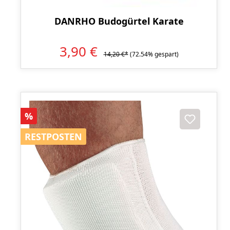
DANRHO Budogürtel Karate
3,90 €
14,20 €*
(72.54% gespart)
Rabatt
%
RESTPOSTEN
RESTPOSTEN