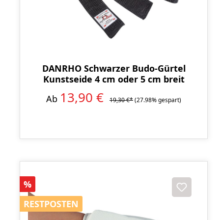
DANRHO Schwarzer Budo-Gürtel
Kunstseide 4 cm oder 5 cm breit
13,90 €
Ab
19,30 €*
(27.98% gespart)
Rabatt
%
RESTPOSTEN
RESTPOSTEN