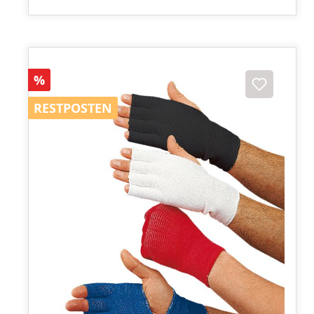
Rabatt
%
RESTPOSTEN
RESTPOSTEN