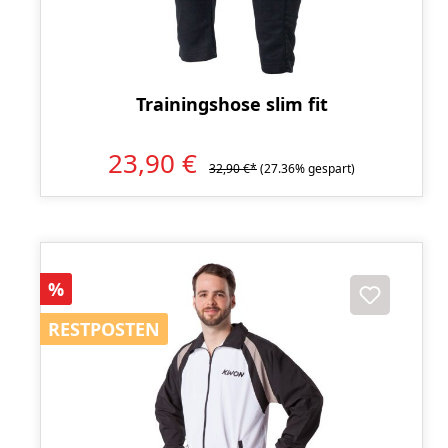
Trainingshose slim fit
23,90 €
32,90 €*
(27.36% gespart)
Rabatt
%
RESTPOSTEN
RESTPOSTEN