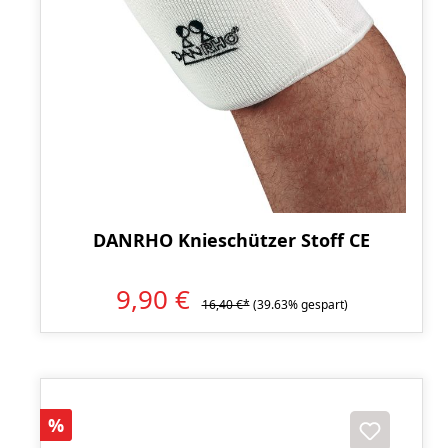
DANRHO Knieschützer Stoff CE
9,90 €
16,40 €*
(39.63% gespart)
Rabatt
%