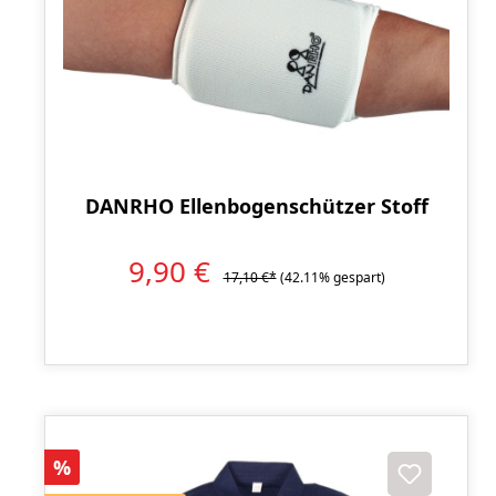
DANRHO Ellenbogenschützer Stoff
9,90 €
17,10 €*
(42.11% gespart)
Rabatt
%