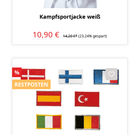
Kampfsportjacke weiß
10,90 €
14,20 €*
(23.24% gespart)
Rabatt
%
RESTPOSTEN
RESTPOSTEN