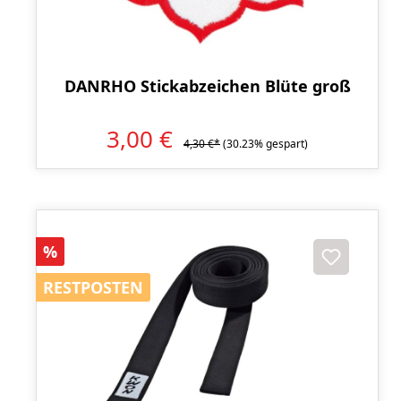
DANRHO Stickabzeichen Blüte groß
3,00 €
4,30 €*
(30.23% gespart)
Rabatt
%
RESTPOSTEN
RESTPOSTEN