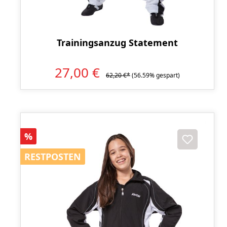
Trainingsanzug Statement
27,00 €
62,20 €*
(56.59% gespart)
Rabatt
%
RESTPOSTEN
RESTPOSTEN