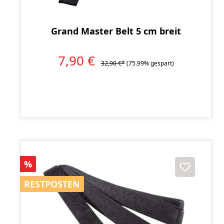
Grand Master Belt 5 cm breit
7,90 €
32,90 €*
(75.99% gespart)
Rabatt
%
RESTPOSTEN
RESTPOSTEN