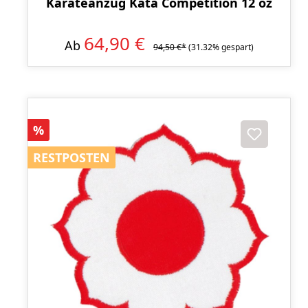
Karateanzug Kata Competition 12 oz
64,90 €
Ab
94,50 €*
(31.32% gespart)
Rabatt
%
RESTPOSTEN
RESTPOSTEN