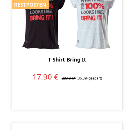
RESTPOSTEN
RESTPOSTEN
T-Shirt Bring It
17,90 €
28,10 €*
(36.3% gespart)