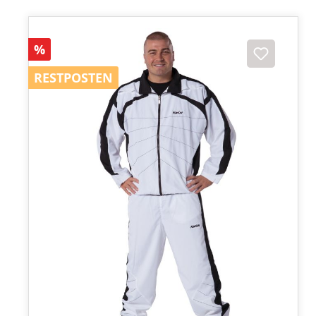
Rabatt
%
RESTPOSTEN
RESTPOSTEN