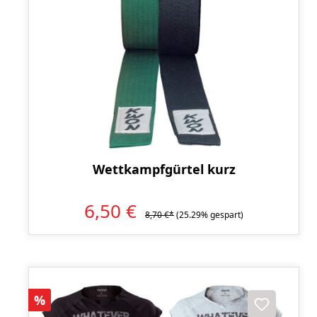
Wettkampfgürtel kurz
6,50 €
8,70 €*
(25.29% gespart)
Rabatt
%