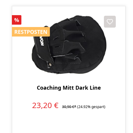
Rabatt
%
RESTPOSTEN
RESTPOSTEN
Coaching Mitt Dark Line
23,20 €
30,90 €*
(24.92% gespart)