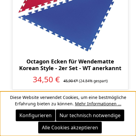
Octagon Ecken für Wendematte
Korean Style - 2er Set - WT anerkannt
34,50 €
45,90 €*
(24.84% gespart)
Diese Website verwendet Cookies, um eine bestmögliche
Erfahrung bieten zu können.
Mehr Informationen ...
Konfigurieren
Nur technisch notwendige
Rabatt
%
Alle Cookies akzeptieren
RESTPOSTEN
RESTPOSTEN