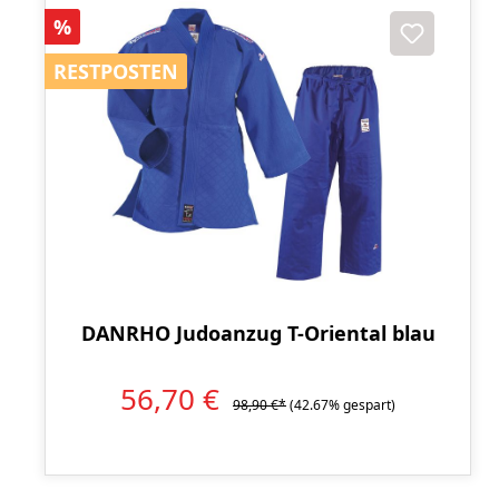
Rabatt
%
RESTPOSTEN
RESTPOSTEN
DANRHO Judoanzug T-Oriental blau
56,70 €
98,90 €*
(42.67% gespart)