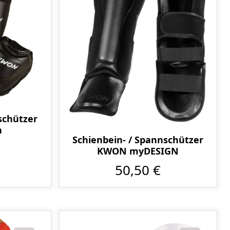
schützer
n
Schienbein- / Spannschützer
KWON myDESIGN
50,50 €