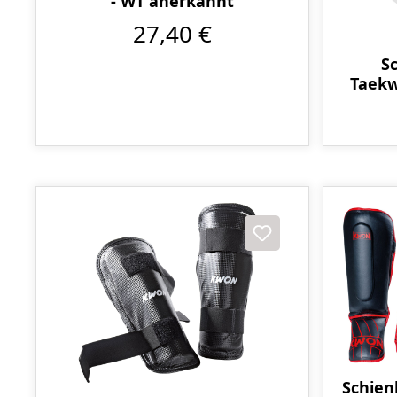
- WT anerkannt
27,40 €
S
Taekw
Schien