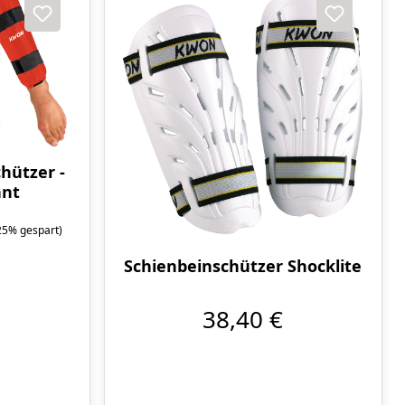
hützer -
nnt
25% gespart)
Schienbeinschützer Shocklite
38,40 €