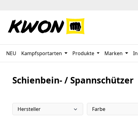
 Hauptinhalt springen
Zur Suche springen
Zur Hauptnavigation springen
NEU
Kampfsportarten
Produkte
Marken
In
Schienbein- / Spannschützer
Hersteller
Farbe