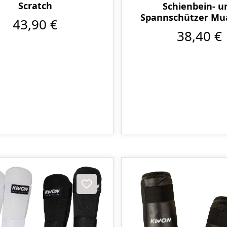
Scratch
Schienbein- u
Spannschützer Mu
43,90 €
schwarz
38,40 €