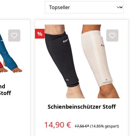
Rabatt
%
nd
toff
Schienbeinschützer Stoff
14,90 €
17,50 €*
(14.86% gespart)