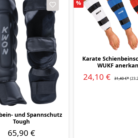
Rabatt
%
Karate Schienbeinsc
WUKF anerka
24,10 €
31,40 €*
(23.
bein- und Spannschutz
Tough
65,90 €