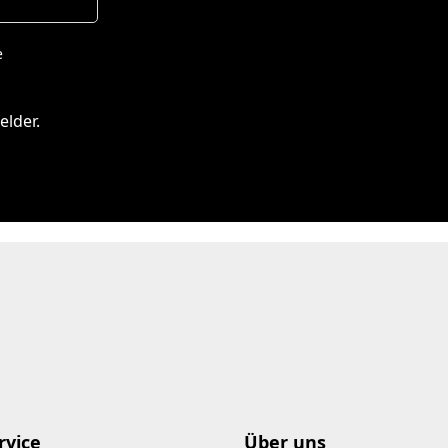
e
elder.
rvice
Über uns