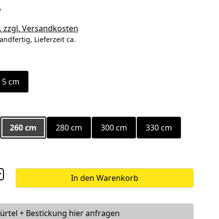
*
. zzgl. Versandkosten
andfertig, Lieferzeit ca.
ählen
5 cm
ählen
260 cm
280 cm
300 cm
330 cm
In den Warenkorb
ürtel + Bestickung hier anfragen