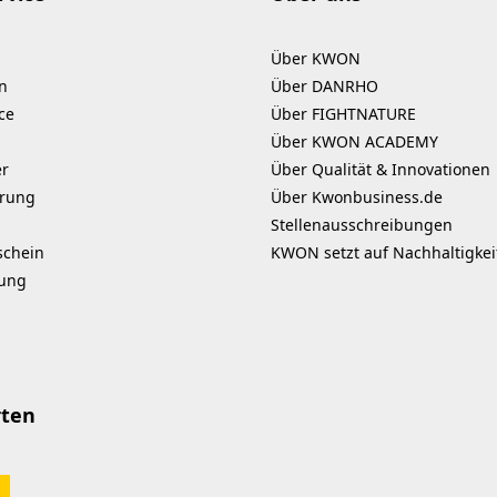
Über KWON
n
Über DANRHO
ce
Über FIGHTNATURE
Über KWON ACADEMY
er
Über Qualität & Innovationen
erung
Über Kwonbusiness.de
Stellenausschreibungen
schein
KWON setzt auf Nachhaltigkei
kung
rten