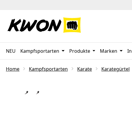
 Hauptinhalt springen
Zur Suche springen
Zur Hauptnavigation springen
NEU
Kampfsportarten
Produkte
Marken
In
Home
Kampfsportarten
Karate
Karategürtel
Bildergalerie überspringen