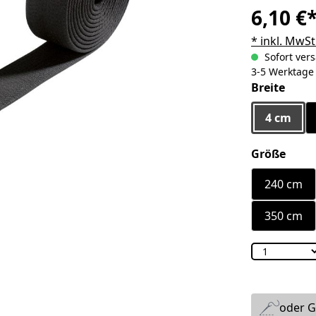
6,10 €
* inkl. MwSt
Sofort vers
3-5 Werktage
ausw
Breite
4 cm
ausw
Größe
240 cm
350 cm
oder G