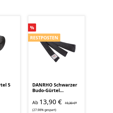
Rabatt
%
RESTPOSTEN
RESTPOSTEN
tel 5
DANRHO Schwarzer
Budo-Gürtel
Kunstseide 4 cm
13,90 €
oder 5 cm breit
Ab
19,30 €*
(27.98% gespart)