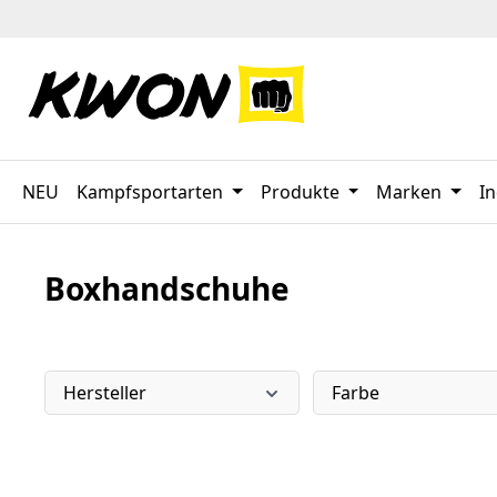
 Hauptinhalt springen
Zur Suche springen
Zur Hauptnavigation springen
NEU
Kampfsportarten
Produkte
Marken
In
Boxhandschuhe
Hersteller
Farbe