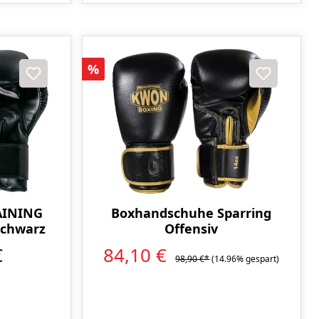
Rabatt
%
AINING
Boxhandschuhe Sparring
chwarz
Offensiv
€
84,10 €
98,90 €*
(14.96% gespart)