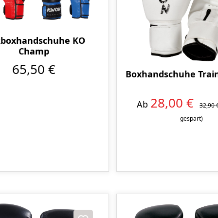
kboxhandschuhe KO
Champ
65,50 €
Boxhandschuhe Trai
28,00 €
Ab
32,90 
gespart)