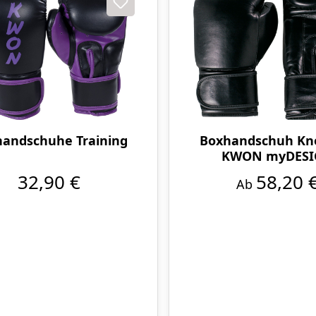
andschuhe Training
Boxhandschuh Kn
KWON myDES
32,90 €
58,20 
Ab