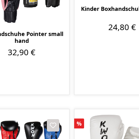
Kinder Boxhandschu
24,80 €
dschuhe Pointer small
hand
32,90 €
Rabatt
%