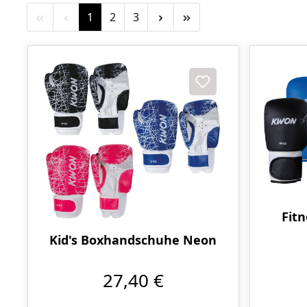
Seite
Seite
Seite
1
2
3
Fit
Kid's Boxhandschuhe Neon
27,40 €