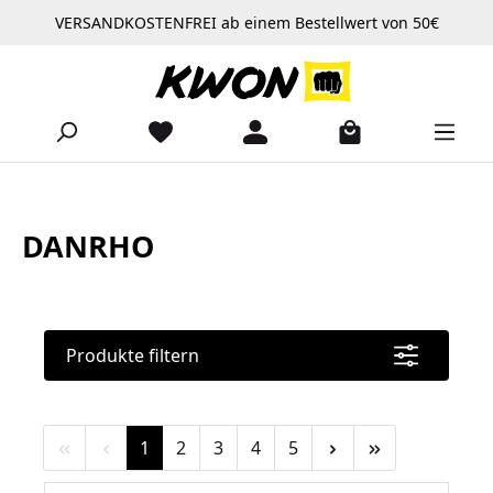
VERSANDKOSTENFREI ab einem Bestellwert von 50€
Zum Hauptinhalt springen
DANRHO
Produkte filtern
Seite
Seite
Seite
Seite
Seite
1
2
3
4
5