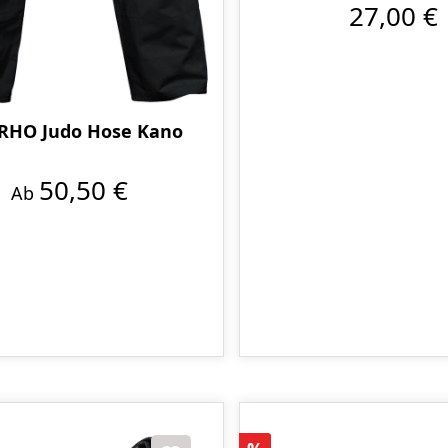
27,00 €
HO Judo Hose Kano
50,50 €
Ab
Rabatt