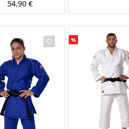
54,90 €
Rabatt
%