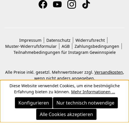
Impressum
Datenschutz
Widerrufsrecht
Muster-Widerrufsformular
AGB
Zahlungsbedingungen
Teilnahmebedingungen für Instagram Gewinnspiele
Alle Preise inkl. gesetzl. Mehrwertsteuer zzgl.
Versandkosten
,
wenn nicht anders angegeben.
© 2026 Copyright © Kwon KG. Alle Rechte vorbehalten.
Diese Website verwendet Cookies, um eine bestmögliche
Erfahrung bieten zu können.
Mehr Informationen ...
Konfigurieren
Nur technisch notwendige
Alle Cookies akzeptieren