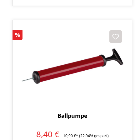
Rabatt
%
Ballpumpe
8,40 €
10,90 €*
(22.94% gespart)