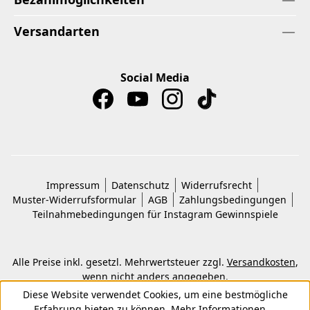
Versandarten
Social Media
Impressum
Datenschutz
Widerrufsrecht
Muster-Widerrufsformular
AGB
Zahlungsbedingungen
Teilnahmebedingungen für Instagram Gewinnspiele
Alle Preise inkl. gesetzl. Mehrwertsteuer zzgl.
Versandkosten
,
wenn nicht anders angegeben.
© 2026 Copyright © Kwon KG. Alle Rechte vorbehalten.
Diese Website verwendet Cookies, um eine bestmögliche
Erfahrung bieten zu können.
Mehr Informationen ...