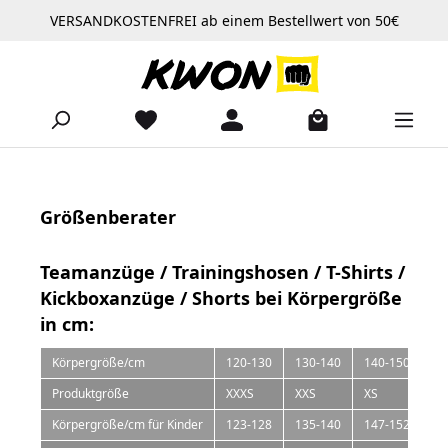
VERSANDKOSTENFREI ab einem Bestellwert von 50€
Zum Hauptinhalt springen
Größenberater
Teamanzüge / Trainingshosen / T-Shirts /
Kickboxanzüge / Shorts bei Körpergröße
in cm:
Körpergröße/cm
120-130
130-140
140-150
15
Produktgröße
XXXS
XXS
XS
S
Körpergröße/cm für Kinder
123-128
135-140
147-152
15