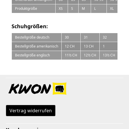
Produktgröße
XS
S
M
L
XL
Schuhgrößen:
Bestellgröße deutsch
30
31
32
33
Bestellgröße amerikanisch
12 CH
13 CH
1
1½
Bestellgröße englisch
11½ CH
12½ CH
13½ CH
1
Vertrag widerrufen