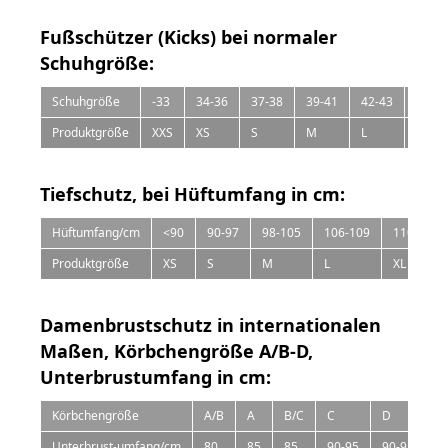
Fußschützer (Kicks) bei normaler
Schuhgröße:
Schuhgröße
-33
34-36
37-38
39-41
42-43
44-45
Produktgröße
XXS
XS
S
M
L
XL
Tiefschutz, bei Hüftumfang in cm:
Hüftumfang/cm
<90
90-97
98-105
106-109
110-113
Produktgröße
XS
S
M
L
XL
Damenbrustschutz in internationalen
Maßen, Körbchengröße A/B-D,
Unterbrustumfang in cm:
Körbchengröße
A/B
A
B/C
C
D
Unterbrust-umfang/cm
80
85
85
90-95
90-95