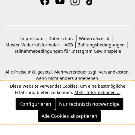
Impressum
Datenschutz
Widerrufsrecht
Muster-Widerrufsformular
AGB
Zahlungsbedingungen
Teilnahmebedingungen für Instagram Gewinnspiele
Alle Preise inkl. gesetzl. Mehrwertsteuer zzgl.
Versandkosten
,
wenn nicht anders angegeben.
© 2026 Copyright © Kwon KG. Alle Rechte vorbehalten.
Diese Website verwendet Cookies, um eine bestmögliche
Erfahrung bieten zu können.
Mehr Informationen ...
Konfigurieren
Nur technisch notwendige
Alle Cookies akzeptieren