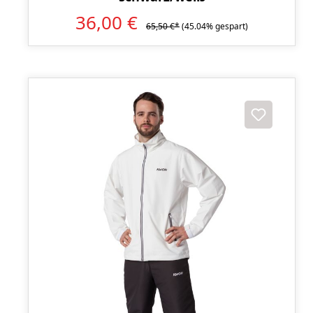
36,00 €
65,50 €*
(45.04% gespart)