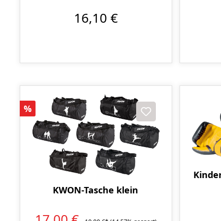
16,10 €
Rabatt
%
Kinde
KWON-Tasche klein
17,00 €