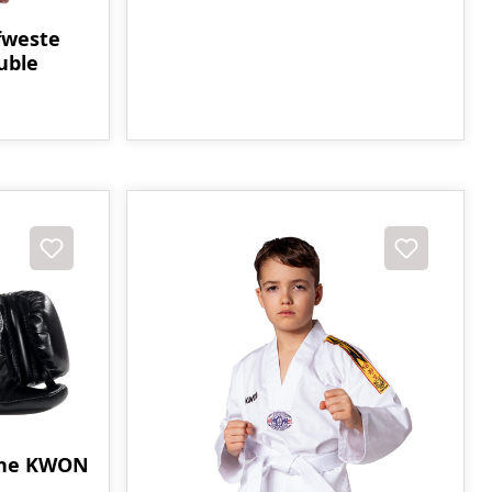
fweste
uble
uhe KWON