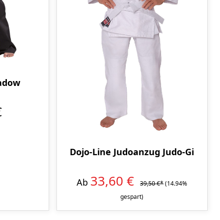
adow
€
Dojo-Line Judoanzug Judo-Gi
33,60 €
Ab
39,50 €*
(14.94%
gespart)