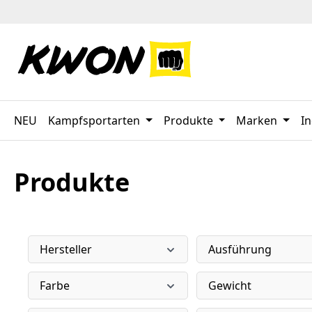
 Hauptinhalt springen
Zur Suche springen
Zur Hauptnavigation springen
NEU
Kampfsportarten
Produkte
Marken
In
Produkte
Hersteller
Ausführung
Farbe
Gewicht