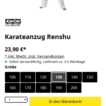
Karateanzug Renshu
23,90 €*
* inkl. MwSt. zzgl. Versandkosten
Sofort versandfertig, Lieferzeit ca. 3-5 Werktage
auswählen
Größe
100
110
120
130
140
150
160
170
180
190
200
In den Warenkorb