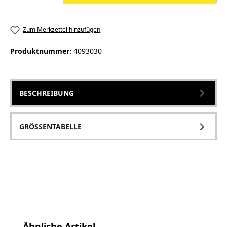
Zum Merkzettel hinzufügen
Produktnummer:
4093030
BESCHREIBUNG
GRÖSSENTABELLE
Produktgalerie überspringen
Ähnliche Artikel