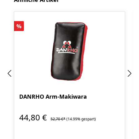
Rabatt
%
DANRHO Arm-Makiwara
44,80 €
52,70 €*
(14.99% gespart)