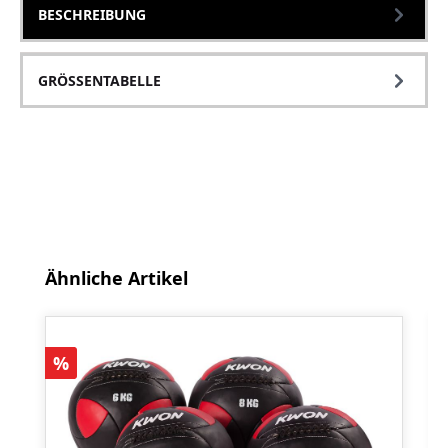
BESCHREIBUNG
GRÖSSENTABELLE
Produktgalerie überspringen
Ähnliche Artikel
Rabatt
%