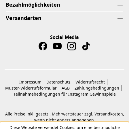
Bezahlmöglichkeiten
Versandarten
Social Media
Impressum
Datenschutz
Widerrufsrecht
Muster-Widerrufsformular
AGB
Zahlungsbedingungen
Teilnahmebedingungen für Instagram Gewinnspiele
Alle Preise inkl. gesetzl. Mehrwertsteuer zzgl.
Versandkosten
,
wenn nicht anders angegeben.
© 2026 Copyright © Kwon KG. Alle Rechte vorbehalten.
Diese Website verwendet Cookies, um eine bestmögliche