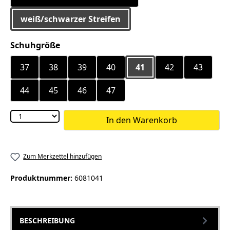
weiß/schwarzer Streifen
auswählen
Schuhgröße
37
38
39
40
41
42
43
44
45
46
47
In den Warenkorb
Zum Merkzettel hinzufügen
Produktnummer:
6081041
BESCHREIBUNG