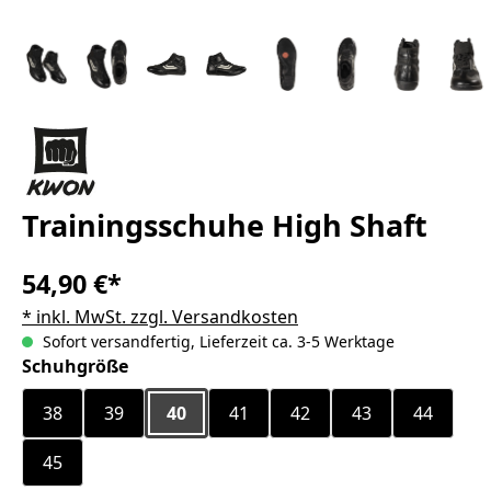
Trainingsschuhe High Shaft
54,90 €*
* inkl. MwSt. zzgl. Versandkosten
Sofort versandfertig, Lieferzeit ca. 3-5 Werktage
auswählen
Schuhgröße
38
39
40
41
42
43
44
45