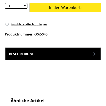
In den Warenkorb
Zum Merkzettel hinzufügen
Produktnummer:
6065040
BESCHREIBUNG
Produktgalerie überspringen
Ähnliche Artikel