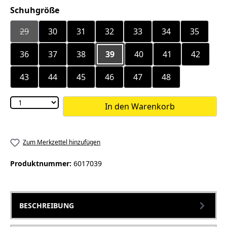
auswählen
Schuhgröße
29
30
31
32
33
34
35
(Diese Option ist zurzeit nicht verfügbar.)
36
37
38
39
40
41
42
43
44
45
46
47
48
In den Warenkorb
Zum Merkzettel hinzufügen
Produktnummer:
6017039
BESCHREIBUNG