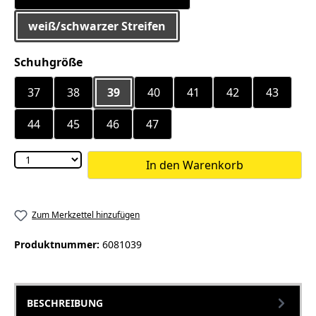
weiß/schwarzer Streifen
auswählen
Schuhgröße
37
38
39
40
41
42
43
44
45
46
47
In den Warenkorb
Zum Merkzettel hinzufügen
Produktnummer:
6081039
BESCHREIBUNG