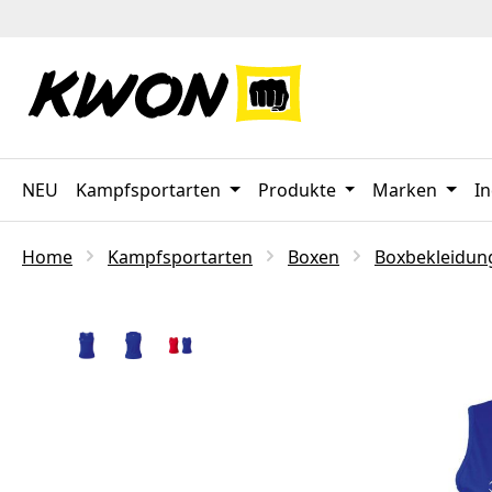
 Hauptinhalt springen
Zur Suche springen
Zur Hauptnavigation springen
NEU
Kampfsportarten
Produkte
Marken
In
Home
Kampfsportarten
Boxen
Boxbekleidun
Bildergalerie überspringen