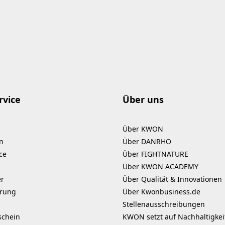
rvice
Über uns
Über KWON
n
Über DANRHO
ce
Über FIGHTNATURE
Über KWON ACADEMY
er
Über Qualität & Innovationen
erung
Über Kwonbusiness.de
Stellenausschreibungen
schein
KWON setzt auf Nachhaltigkei