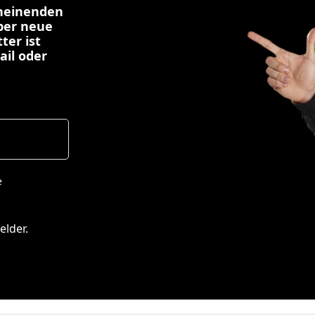
cheinenden
über neue
ter ist
ail oder
e
elder.