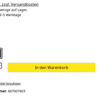
. zzgl. Versandkosten
enige auf Lager,
. 3–5 Werktage
ählen
ählen
In den Warenkorb
ttel hinzufügen
mer:
667007603