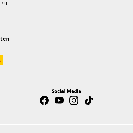
kung
rten
Social Media