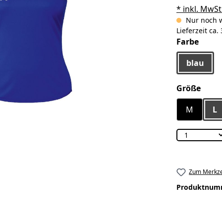
* inkl. MwSt
Nur noch w
Lieferzeit ca
ausw
Farbe
blau
ausw
Größe
M
L
Zum Merkze
Produktnum