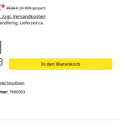
€*
39,50 €
(36.96% gespart)
. zzgl. Versandkosten
andfertig, Lieferzeit ca.
ählen
ion ist zurzeit nicht verfügbar.)
In den Warenkorb
ttel hinzufügen
mer:
7660503