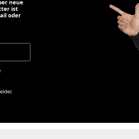
über neue
ter ist
ail oder
e
elder.