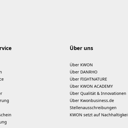
rvice
Über uns
Über KWON
n
Über DANRHO
ce
Über FIGHTNATURE
Über KWON ACADEMY
er
Über Qualität & Innovationen
erung
Über Kwonbusiness.de
Stellenausschreibungen
schein
KWON setzt auf Nachhaltigkei
kung