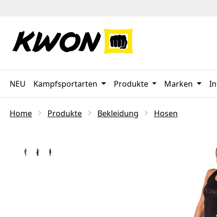
 Hauptinhalt springen
Zur Suche springen
Zur Hauptnavigation springen
NEU
Kampfsportarten
Produkte
Marken
In
Home
Produkte
Bekleidung
Hosen
Bildergalerie überspringen