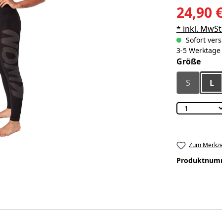
24,90 
* inkl. MwSt
Sofort vers
3-5 Werktage
ausw
Größe
S
L
(Diese Opt
Zum Merkze
Produktnum