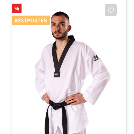
Rabatt
%
RESTPOSTEN
RESTPOSTEN