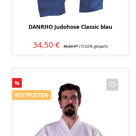
DANRHO Judohose Classic blau
34,50 €
40,60 €*
(15.02% gespart)
Rabatt
%
RESTPOSTEN
RESTPOSTEN