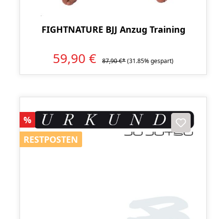
FIGHTNATURE BJJ Anzug Training
59,90 €
87,90 €*
(31.85% gespart)
Rabatt
%
RESTPOSTEN
RESTPOSTEN