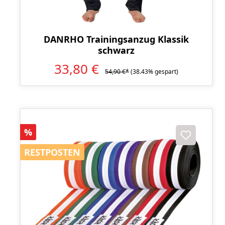
DANRHO Trainingsanzug Klassik
schwarz
33,80 €
54,90 €*
(38.43% gespart)
Rabatt
%
RESTPOSTEN
RESTPOSTEN