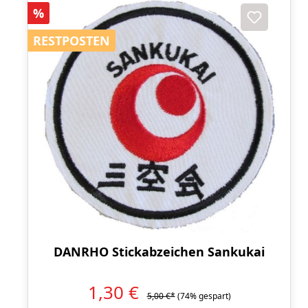
Rabatt
%
RESTPOSTEN
RESTPOSTEN
DANRHO Stickabzeichen Sankukai
1,30 €
5,00 €*
(74% gespart)