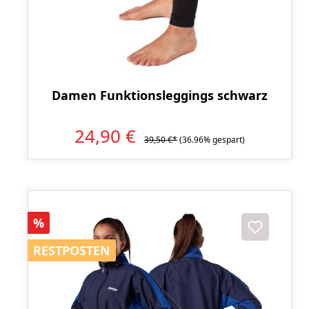
Damen Funktionsleggings schwarz
24,90 €
39,50 €*
(36.96% gespart)
Rabatt
%
RESTPOSTEN
RESTPOSTEN