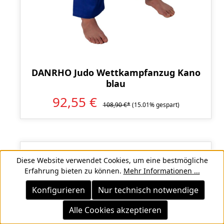
DANRHO Judo Wettkampfanzug Kano
blau
92,55 €
108,90 €*
(15.01% gespart)
Diese Website verwendet Cookies, um eine bestmögliche
Rabatt
%
Erfahrung bieten zu können.
Mehr Informationen ...
RESTPOSTEN
RESTPOSTEN
Konfigurieren
Nur technisch notwendige
Alle Cookies akzeptieren