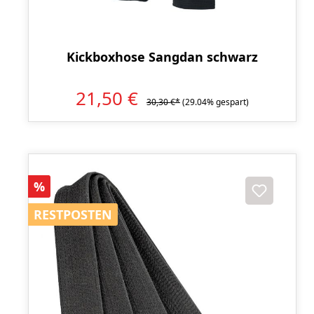
Kickboxhose Sangdan schwarz
21,50 €
30,30 €*
(29.04% gespart)
Rabatt
%
RESTPOSTEN
RESTPOSTEN