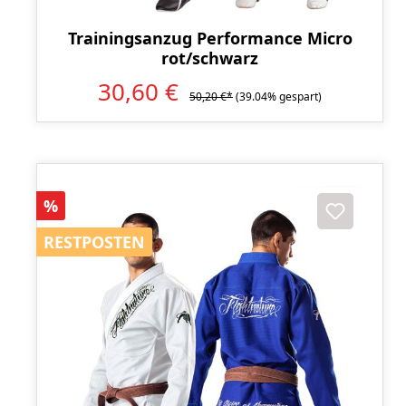
Trainingsanzug Performance Micro
rot/schwarz
30,60 €
50,20 €*
(39.04% gespart)
Rabatt
%
RESTPOSTEN
RESTPOSTEN