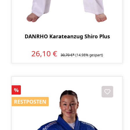
DANRHO Karateanzug Shiro Plus
26,10 €
30,70 €*
(14.98% gespart)
Rabatt
%
RESTPOSTEN
RESTPOSTEN