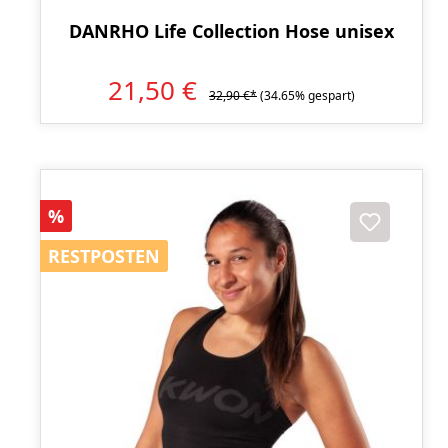
DANRHO Life Collection Hose unisex
21,50 €
32,90 €*
(34.65% gespart)
Rabatt
%
RESTPOSTEN
RESTPOSTEN