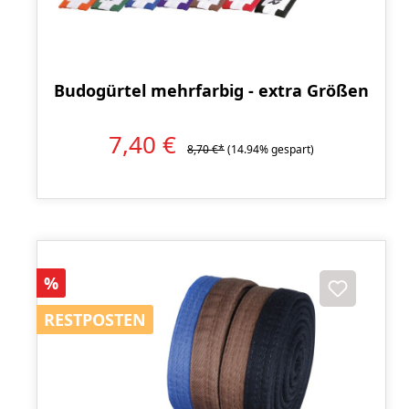
Budogürtel mehrfarbig - extra Größen
7,40 €
8,70 €*
(14.94% gespart)
Rabatt
%
RESTPOSTEN
RESTPOSTEN