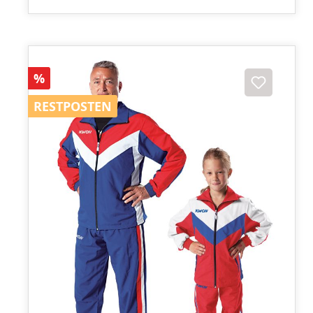
Rabatt
%
RESTPOSTEN
RESTPOSTEN