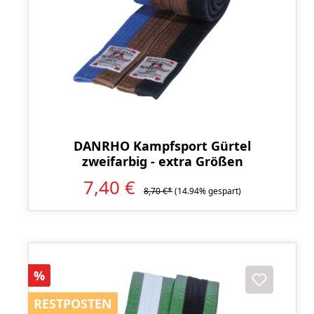
DANRHO Kampfsport Gürtel
zweifarbig - extra Größen
7,40 €
8,70 €*
(14.94% gespart)
Rabatt
%
RESTPOSTEN
RESTPOSTEN