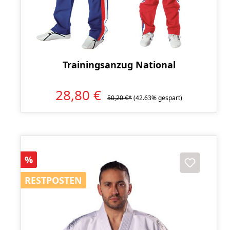
Trainingsanzug National
28,80 €
50,20 €*
(42.63% gespart)
Rabatt
%
RESTPOSTEN
RESTPOSTEN