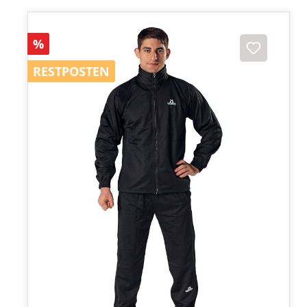
Rabatt
%
RESTPOSTEN
RESTPOSTEN