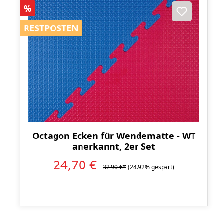
Rabatt
%
RESTPOSTEN
RESTPOSTEN
Octagon Ecken für Wendematte - WT
anerkannt, 2er Set
24,70 €
32,90 €*
(24.92% gespart)