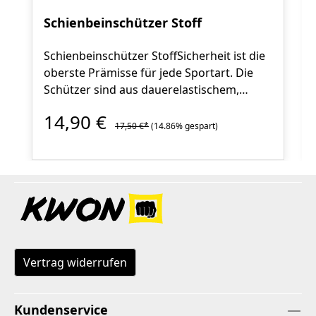
Schienbeinschützer Stoff
Schienbeinschützer StoffSicherheit ist die
oberste Prämisse für jede Sportart. Die
Schützer sind aus dauerelastischem,
Bandage-ähnlichem Gewebe und bieten
14,90 €
einen zusätzlichen Stütz-Effekt. Das ca. 10
17,50 €*
(14.86% gespart)
mm dicke Schaumstoffpolster an den
Problemstellen vermindert die
Prellungsgefahr. Das hautfreundliches
Baumwollmaterial ist bis 30 Grad
waschbar. Der Verkauf erfolgt paarweise.
Farben: weiß, schwarz Größen: XS - XL
Vertrag widerrufen
Kundenservice