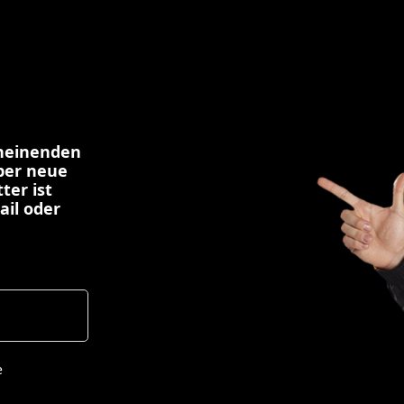
cheinenden
über neue
ter ist
ail oder
e