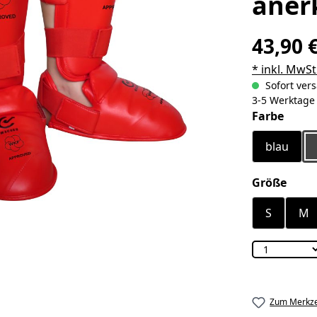
aner
43,90 
* inkl. MwSt
Sofort vers
3-5 Werktage
ausw
Farbe
blau
ausw
Größe
S
M
Zum Merkze