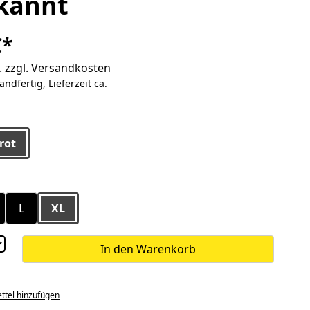
kannt
€*
. zzgl. Versandkosten
andfertig, Lieferzeit ca.
ählen
rot
ählen
L
XL
In den Warenkorb
ttel hinzufügen