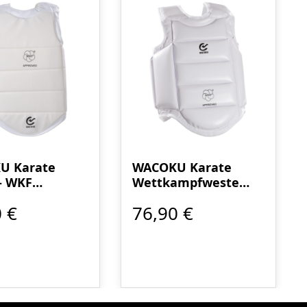
U Karate
WACOKU Karate
- WKF
Wettkampfweste
annt
Junior - WKF
 €
76,90 €
anerkannt