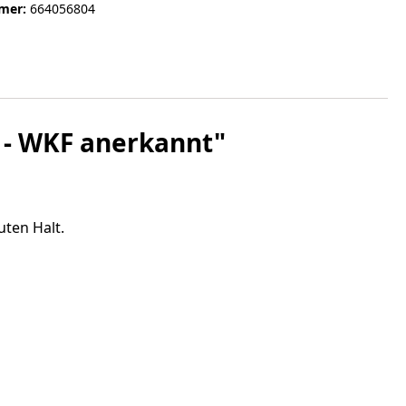
mer:
664056804
 - WKF anerkannt"
uten Halt.