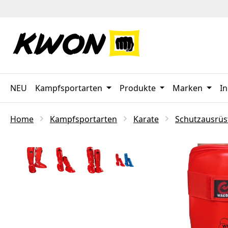
 Hauptinhalt springen
Zur Suche springen
Zur Hauptnavigation springen
NEU
Kampfsportarten
Produkte
Marken
In
Home
Kampfsportarten
Karate
Schutzausrü
Bildergalerie überspringen