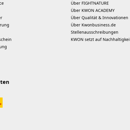
ce
Über FIGHTNATURE
Über KWON ACADEMY
er
Über Qualität & Innovationen
erung
Über Kwonbusiness.de
Stellenausschreibungen
schein
KWON setzt auf Nachhaltigkei
kung
rten