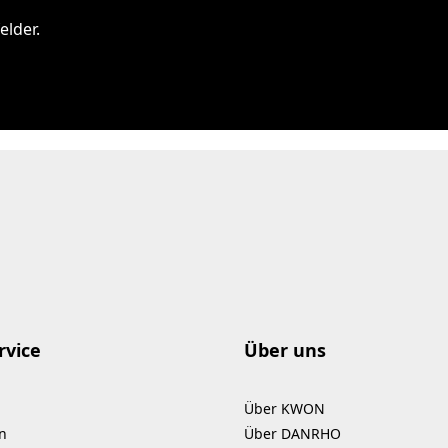
elder.
rvice
Über uns
Über KWON
n
Über DANRHO