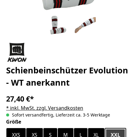
Schienbeinschützer Evolution
- WT anerkannt
27,40 €*
* inkl. MwSt. zzgl. Versandkosten
Sofort versandfertig, Lieferzeit ca. 3-5 Werktage
auswählen
Größe
XXS
XS
S
M
L
XL
XXL