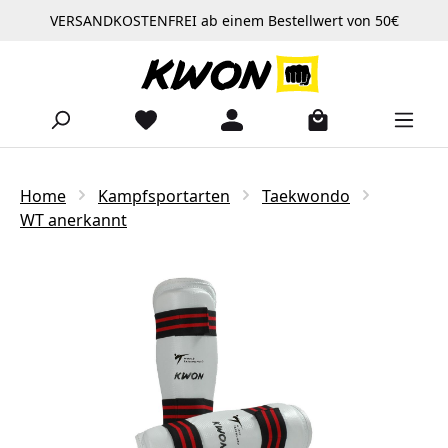
VERSANDKOSTENFREI ab einem Bestellwert von 50€
Zum Hauptinhalt springen
Home
Kampfsportarten
Taekwondo
WT anerkannt
Bildergalerie überspringen