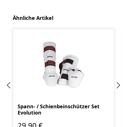
Produktgalerie überspringen
Ähnliche Artikel
Spann- / Schienbeinschützer Set
Evolution
29,90 €