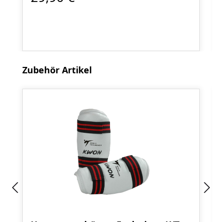
Produktgalerie überspringen
Zubehör Artikel