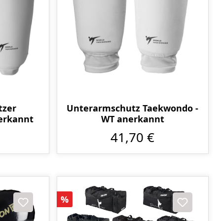
tzer
Unterarmschutz Taekwondo -
erkannt
WT anerkannt
41,70 €
Rabatt
%