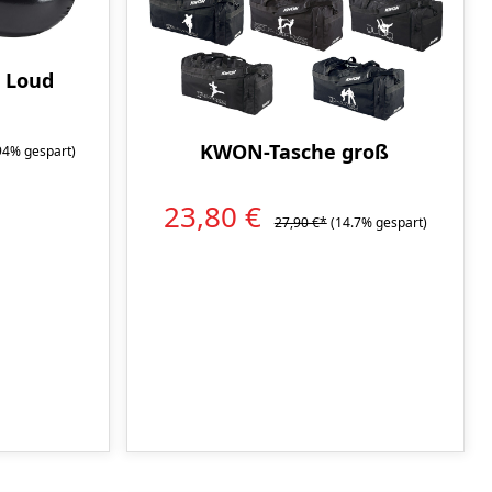
 Loud
KWON-Tasche groß
94% gespart)
23,80 €
27,90 €*
(14.7% gespart)