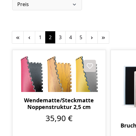
Preis
Seite
Seite
Seite
Seite
Seite
1
2
3
4
5
Wendematte/Steckmatte
Noppenstruktur 2,5 cm
35,90 €
Bruch