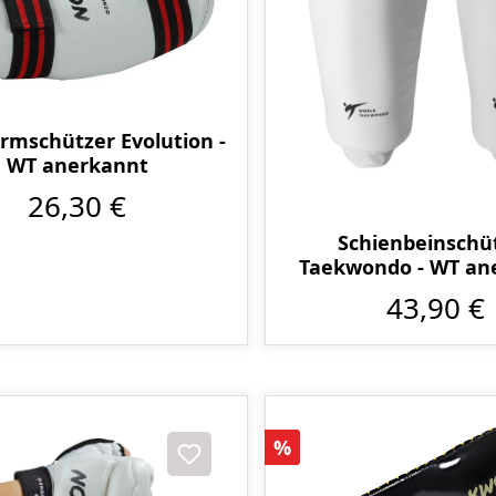
rmschützer Evolution -
WT anerkannt
26,30 €
Schienbeinschü
Taekwondo - WT an
43,90 €
Rabatt
%