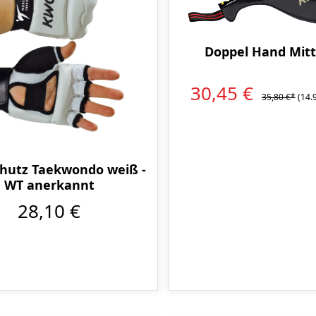
Doppel Hand Mitt
30,45 €
35,80 €*
(14.
hutz Taekwondo weiß -
WT anerkannt
28,10 €