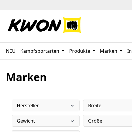
 Hauptinhalt springen
Zur Suche springen
Zur Hauptnavigation springen
NEU
Kampfsportarten
Produkte
Marken
In
Marken
Hersteller
Breite
Gewicht
Größe