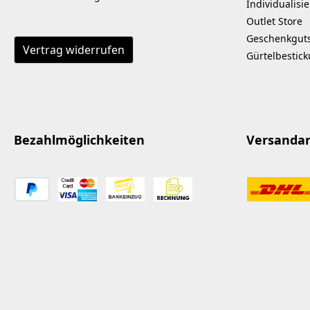
und eignet sich ebenso
0,5 m2 Kodokan-
Individualisi
für empfindliche
Gewebe, rot ca. 
Outlet Store
Materialien. -
Komplettkleber i
Geschenkgut
Vertrag widerrufen
Reduzierung der
Tube Type BOST
Gürtelbestic
Produktverpackung
durch besseres
Mischverhältnis.- durch
die hohe Konzentration
besonders ergiebig und
Bezahlmöglichkeiten
Versanda
ressourcenschonend.
Einsatzbereiche: Matten
und Sportgeräte glatte
Flächen aller Art
Lederoberflächen
Außenbereiche wie
Terrassenmöbel Vorteile:
basierend auf
naturnahen Rohstoffen
(Agrar Tenside)