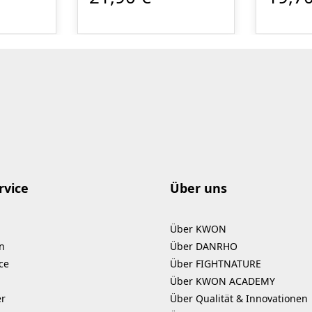
er
chemisch, sondern
geruchs
sitzer
physikalisch wirkt und
organis
paratur-
daher absolut haut- und
Verbind
as darin
umweltfreundlich ist.
Eiweiße, 
 ist,
Der Reiniger ist
geruchs
el aus,
kennzeichnungsfrei und
wie Was
von Dermatest mit sehr
Kohlendi
gut hautverträglich
Ebenso 
in.
getestet. Er enthält keine
Geruchs
aggressiven und
minimie
brennbaren Alkohole.
kann u.
rvice
Über uns
, extra
Ideal geeignet für die
werden 
nd
Reinigung von
Boxhand
Über KWON
Trainingsausrüstung,
Schutza
n
Über DANRHO
aratur
Schützer und Schuhe auf
Sportta
ce
Über FIGHTNATURE
in
nicht saugenden, glatten
etc. Inhalt: 250
Über KWON ACADEMY
Flächen. einfach
mlInhalt
, grün
aufsprühen, 60
Mikroor
er
Über Qualität & Innovationen