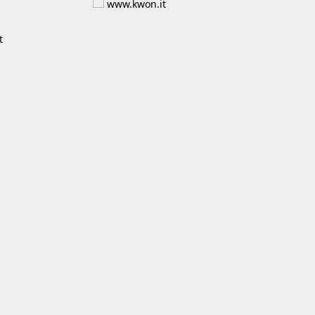
fe
www.kwon.it
t