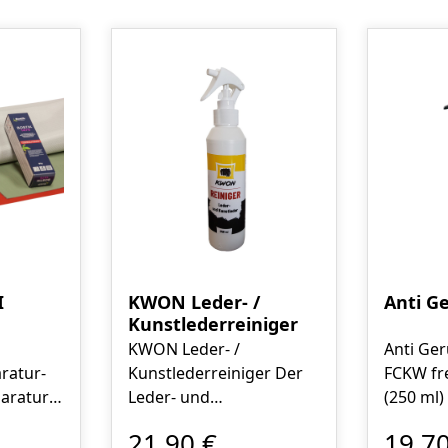
I
KWON Leder- /
Anti G
Kunstlederreiniger
 Vinyl
KWON Leder- /
Anti Ge
ratur-
Kunstlederreiniger Der
FCKW fr
Leder- und
(250 ml)
f die
Kunstlederreiniger ist ein
Mikroor
21,90 €
19,70
Praxis,
Fluid, das nicht
Enzyme 