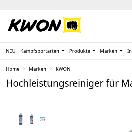
 Hauptinhalt springen
Zur Suche springen
Zur Hauptnavigation springen
NEU
Kampfsportarten
Produkte
Marken
In
Home
Marken
KWON
Hochleistungsreiniger für Ma
Bildergalerie überspringen