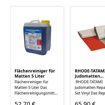
Produktgalerie überspringen
Flächenreiniger für
RHODE-TATAM
Matten 5 Liter
Judomatten
Reparatur-Set
Flächenreiniger für
RHODE-TATAMI
Matten 5 Liter Das
Judomatten Repa
Flächenreinigungsmittel
Set Vinyl Das Reparatur-
auf Alkoholbasis ist ein
Set antwortet au
52,70 €
65,90 €
umweltfreundlicher
Bedürfnisse der 