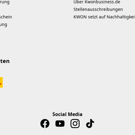
Sekunden warten,
Duftstof
erung
Über Kwonbusiness.de
91 g
abreiben sauber Inhalt:
Stellenausschreibungen
n der
250 ml
schein
KWON setzt auf Nachhaltigkei
IK 1475
kung
rten
Social Media