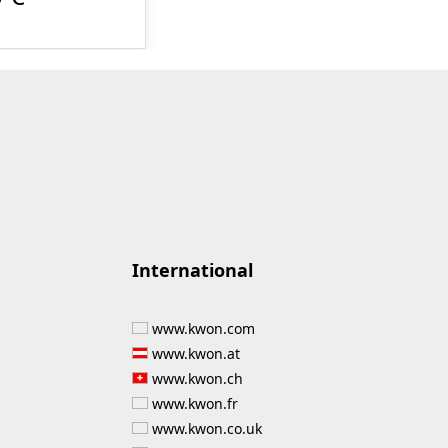
bildende
che
ungen (z.B.
Fette) in
neutrale Stoffe
ser und
oxid zerlegen.
wird eine neue
entstehung
rt. Das Produkt
a. angewendet
International
bei:
schuhen,
www.kwon.com
usrüstung,
www.kwon.at
schen, Schuhen
www.kwon.ch
www.kwon.fr
sstoffe:
ganismen Kl. 1,
www.kwon.co.uk