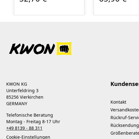
Hochleistungsreiniger.
die Wünsche viel
Die innovative Rezeptur
Rhode Tatami-Be
basiert auf naturnahen
ließen dieses Re
Rohstoffen. Es überzeugt
Set entstehen. W
durch seine starke
zusammengestellt
hygienische Wirkung,
reicht in der Reg
ohne dabei die
um für alle
behandelten
Eventualitäten
Oberflächen zu
gewappnet zu se
beeinträchtigen. Nach
kleine, handliche
der Anwendung sind die
Mengen des
Kundense
KWON KG
Flächen hygienisch
Originalmaterials
Unterfeldring 3
sauber und
zugeschnitten u
85256 Vierkirchen
Kontakt
unbedenklich. Das
bedarfsgerecht
GERMANY
Versandkoste
Produkt wurde speziell
abgestimmt Rep
Telefonische Beratung
Rückruf-Servi
für den Einsatz auf
Anleitung liegt bei E
Montag - Freitag 8-17 Uhr
Rücksendung
häufig frequentierten
Set beinhaltet: 0.5 m2
+49 8139 - 88 311
Oberflächen entwickelt
Kodokan-Gewebe
Größenberat
Cookie-Einstellungen