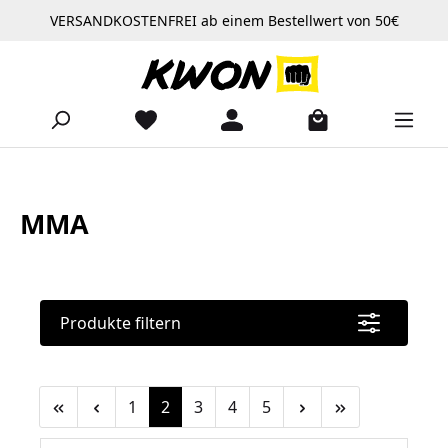
VERSANDKOSTENFREI ab einem Bestellwert von 50€
Zum Hauptinhalt springen
MMA
Produkte filtern
Seite
Seite
Seite
Seite
Seite
1
2
3
4
5