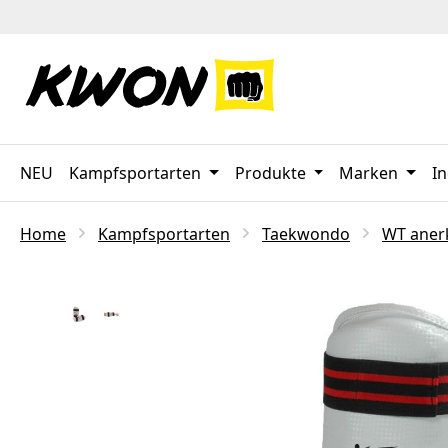
 Hauptinhalt springen
Zur Suche springen
Zur Hauptnavigation springen
NEU
Kampfsportarten
Produkte
Marken
In
Home
Kampfsportarten
Taekwondo
WT aner
Bildergalerie überspringen