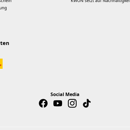
schein
KWON setzt auf Nachhaltigkei
kung
rten
Social Media