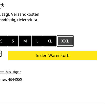
€*
. zzgl. Versandkosten
andfertig, Lieferzeit ca.
ählen
XS
S
M
L
XL
XXL
In den Warenkorb
ttel hinzufügen
mer:
4044505