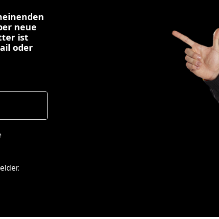
cheinenden
über neue
ter ist
ail oder
e
elder.