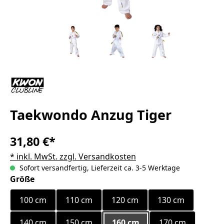
Taekwondo Anzug Tiger
31,80 €*
* inkl. MwSt. zzgl. Versandkosten
Sofort versandfertig, Lieferzeit ca. 3-5 Werktage
auswählen
Größe
100 cm
110 cm
120 cm
130 cm
140 cm
150 cm
160 cm
170 cm