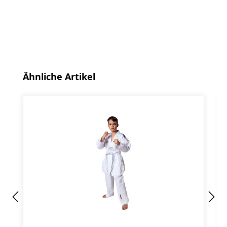
Produktgalerie überspringen
Ähnliche Artikel