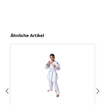
Produktgalerie überspringen
Ähnliche Artikel