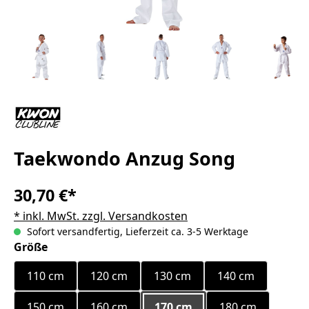
Taekwondo Anzug Song
30,70 €*
* inkl. MwSt. zzgl. Versandkosten
Sofort versandfertig, Lieferzeit ca. 3-5 Werktage
auswählen
Größe
110 cm
120 cm
130 cm
140 cm
150 cm
160 cm
170 cm
180 cm