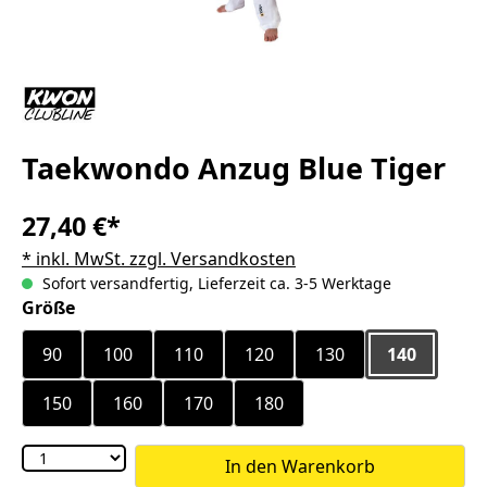
Taekwondo Anzug Blue Tiger
27,40 €*
* inkl. MwSt. zzgl. Versandkosten
Sofort versandfertig, Lieferzeit ca. 3-5 Werktage
auswählen
Größe
90
100
110
120
130
140
150
160
170
180
In den Warenkorb