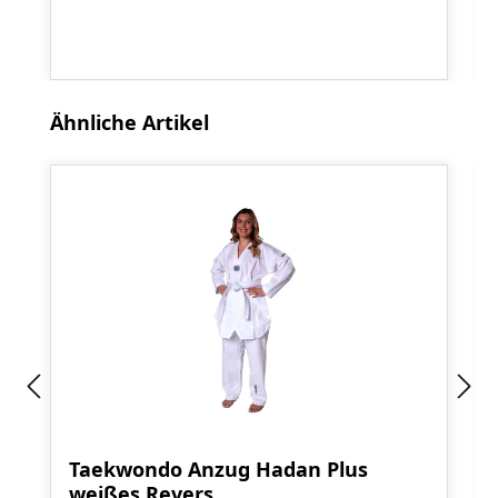
Produktgalerie überspringen
Ähnliche Artikel
Taekwondo Anzug Hadan Plus
weißes Revers