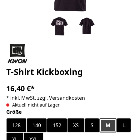
T-Shirt Kickboxing
16,40 €*
* inkl. MwSt. zzgl. Versandkosten
Aktuell nicht auf Lager
auswählen
Größe
128
140
152
XS
S
M
L
XL
XXL