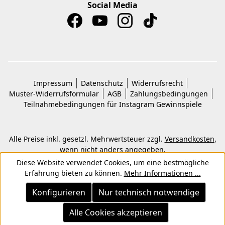
Social Media
Impressum
Datenschutz
Widerrufsrecht
Muster-Widerrufsformular
AGB
Zahlungsbedingungen
Teilnahmebedingungen für Instagram Gewinnspiele
Alle Preise inkl. gesetzl. Mehrwertsteuer zzgl.
Versandkosten
,
wenn nicht anders angegeben.
© 2026 Copyright © Kwon KG. Alle Rechte vorbehalten.
Diese Website verwendet Cookies, um eine bestmögliche
Erfahrung bieten zu können.
Mehr Informationen ...
Konfigurieren
Nur technisch notwendige
Alle Cookies akzeptieren