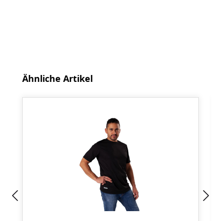
Produktgalerie überspringen
Ähnliche Artikel