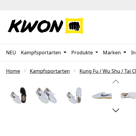
 Hauptinhalt springen
Zur Suche springen
Zur Hauptnavigation springen
NEU
Kampfsportarten
Produkte
Marken
In
Home
Kampfsportarten
Kung Fu / Wu Shu / Tai C
Bildergalerie überspringen