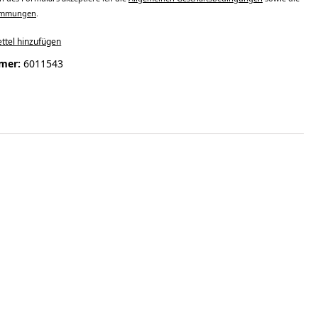
timmungen
.
ttel hinzufügen
mer:
6011543