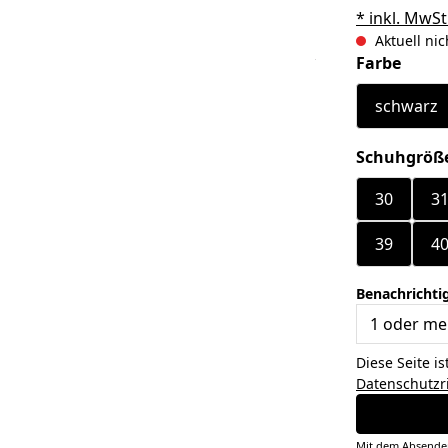
* inkl. MwSt
Aktuell nic
ausw
Farbe
schwarz
Schuhgröß
30
3
39
4
Benachrichtig
Diese Seite i
Datenschutzri
Mit dem Absenden