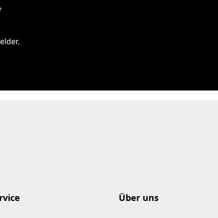
e
elder.
rvice
Über uns