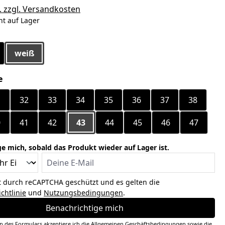
. zzgl. Versandkosten
ht auf Lager
ählen
weiß
auswählen
e
1
32
33
34
35
36
37
38
0
41
42
43
44
45
46
47
e mich, sobald das Produkt wieder auf Lager ist.
Deine E-Mail
st durch reCAPTCHA geschützt und es gelten die
chtlinie
und
Nutzungsbedingungen
.
Benachrichtige mich
 des Formulars akzeptiere ich die
Allgemeinen Geschäftsbedingungen
sowie die