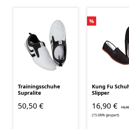
Produktgalerie überspringen
Rabatt
%
Trainingsschuhe
Kung Fu Schuh
Supralite
Slipper
50,50 €
16,90 €
19,9
(15.08% gespart)