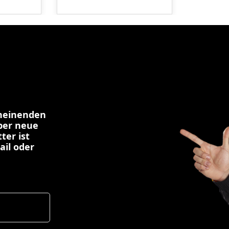
cheinenden
über neue
ter ist
ail oder