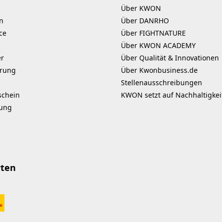
Über KWON
n
Über DANRHO
ce
Über FIGHTNATURE
Über KWON ACADEMY
er
Über Qualität & Innovationen
erung
Über Kwonbusiness.de
Stellenausschreibungen
schein
KWON setzt auf Nachhaltigkei
kung
rten