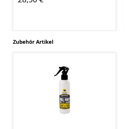
Produktgalerie überspringen
Zubehör Artikel