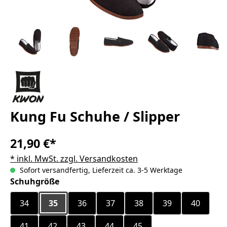
Kung Fu Schuhe / Slipper
21,90 €*
* inkl. MwSt. zzgl. Versandkosten
Sofort versandfertig, Lieferzeit ca. 3-5 Werktage
auswählen
Schuhgröße
34
35
36
37
38
39
40
41
42
43
44
45