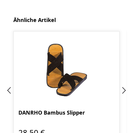
Produktgalerie überspringen
Ähnliche Artikel
DANRHO Bambus Slipper
28,50 €