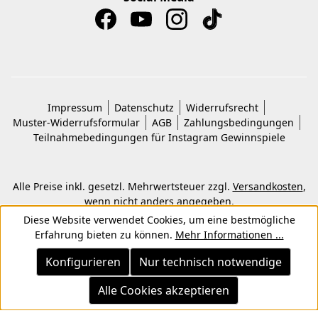
Impressum
Datenschutz
Widerrufsrecht
Muster-Widerrufsformular
AGB
Zahlungsbedingungen
Teilnahmebedingungen für Instagram Gewinnspiele
Alle Preise inkl. gesetzl. Mehrwertsteuer zzgl.
Versandkosten
,
wenn nicht anders angegeben.
© 2026 Copyright © Kwon KG. Alle Rechte vorbehalten.
Diese Website verwendet Cookies, um eine bestmögliche
Erfahrung bieten zu können.
Mehr Informationen ...
Konfigurieren
Nur technisch notwendige
Alle Cookies akzeptieren