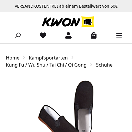
VERSANDKOSTENFREI ab einem Bestellwert von 50€
Zum Hauptinhalt springen
Home
Kampfsportarten
Kung Fu / Wu Shu / Tai Chi / Qi Gong
Schuhe
Bildergalerie überspringen