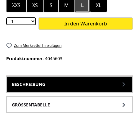
XXS
XS
S
M
L
XL
In den Warenkorb
Zum Merkzettel hinzufügen
Produktnummer:
4045603
BESCHREIBUNG
GRÖSSENTABELLE