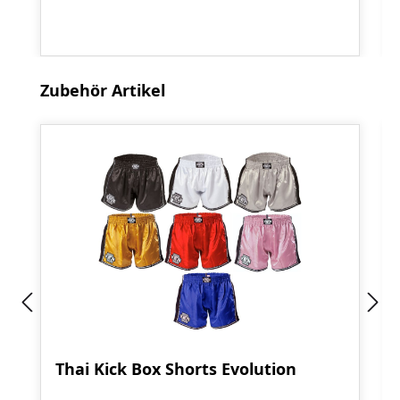
Produktgalerie überspringen
Zubehör Artikel
Thai Kick Box Shorts Evolution