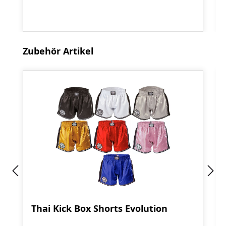
Produktgalerie überspringen
Zubehör Artikel
Thai Kick Box Shorts Evolution